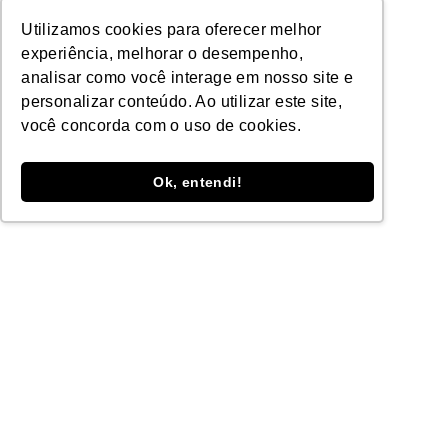
Acessórios
Utilizamos cookies para oferecer melhor
Aventais
experiência, melhorar o desempenho,
analisar como você interage em nosso site e
Blusões
personalizar conteúdo. Ao utilizar este site,
Calças
você concorda com o uso de cookies.
Capuz
Luvas
Ok, entendi!
Mangotes
Ombreira
Perneiras
ZANEL
Seja uma Revenda
Blog
Grátis