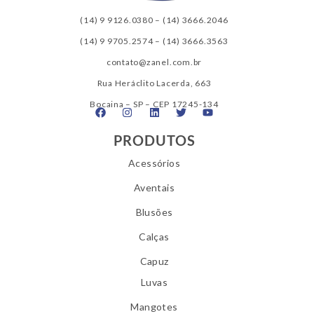
(14) 9 9126.0380
–
(14) 3666.2046
(14) 9 9705.2574
–
(14) 3666.3563
contato@zanel.com.br
Rua Heráclito Lacerda, 663
Bocaina – SP – CEP 17245-134
PRODUTOS
Acessórios
Aventais
Blusões
Calças
Capuz
Luvas
Mangotes