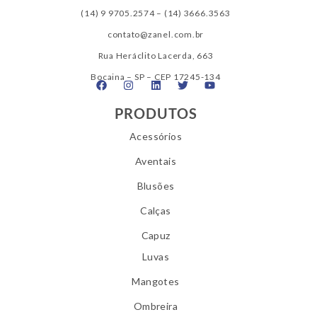
(14) 9 9705.2574
–
(14) 3666.3563
contato@zanel.com.br
Rua Heráclito Lacerda, 663
Bocaina – SP – CEP 17245-134
PRODUTOS
Acessórios
Aventais
Blusões
Calças
Capuz
Luvas
Mangotes
Ombreira